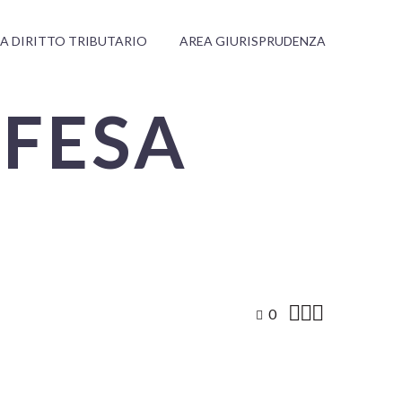
A DIRITTO TRIBUTARIO
AREA GIURISPRUDENZA
IFESA



0