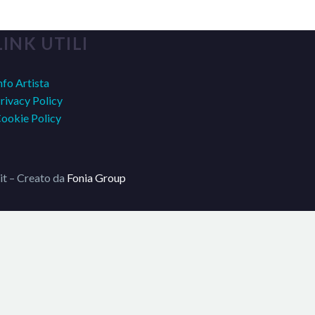
LINK UTILI
nfo Artista
rivacy Policy
ookie Policy
it – Creato da
Fonia Group