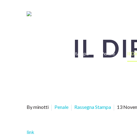
IL D
Home
Rassegna Stampa
Penale
Il Di
By minotti
Penale
Rassegna Stampa
13 Nove
link