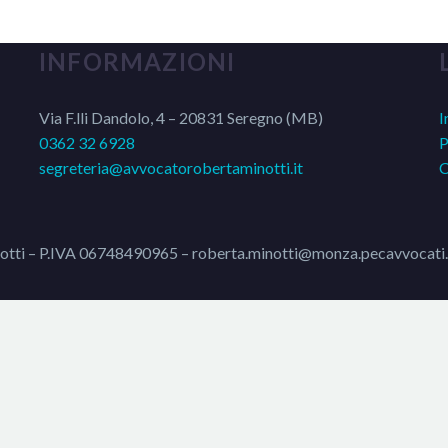
INFORMAZIONI
Via F.lli Dandolo, 4 – 20831 Seregno (MB)
I
0362 32 6928
P
segreteria@avvocatorobertaminotti.it
C
otti – P.IVA 06748490965 – roberta.minotti@monza.pecavvocati.